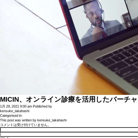
MICIN、オンライン診療を活用したバーチ
1月 29, 2021 9:00 am
Published by
kensuke_takahashi
Categorised in:
This post was written by kensuke_takahashi
コメントは受け付けていません。
検
索: