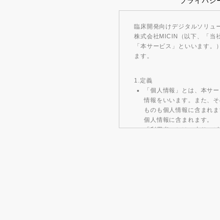
プライバシ
臨床開発向けデジタルソリュ
株式会社MICIN（以下、「
「本サービス」といいます。
ます。
1.定義
「個人情報」とは、本サー
情報をいいます。また、そ
ものも個人情報に含まれま
個人情報に含まれます。
「利用者」とは、本サービ
いいます。
2. 個人情報の取得、取得する
当社は、以下の場合に個人情
端末操作を通じて利用者が
利用者の間で音声・書面で
利用者が直接または書面等
利用者による本サービスの