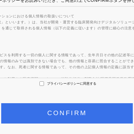
ーポリシーをお読みいただき、ご同意の上でCONFIRMボタンを押
ーションにおける個人情報の取扱いについて
当社」といいます。）は、当社が開発・運営する臨床開発向けデジタルソリューシ
）を通じて取得される個人情報（以下の定義に従います）の管理に細心の注意
ビスを利用する一切の個人に関する情報であって、生年月日その他の記述等
の情報のみでは識別できない場合でも、他の情報と容易に照合することがで
す。なお、死者に関する情報であって、その他の上記個人情報の定義に該当
スを利用する医療機関のスタッフ、治験依頼者（製薬会社/医薬品開発業務受
プライバシーポリシーに同意する
情報
報を取得します。
氏名、連絡先情報等を入力する場合
のやりとりが行われる場合
で提供する場合
利用に伴って自動的に送信される場合