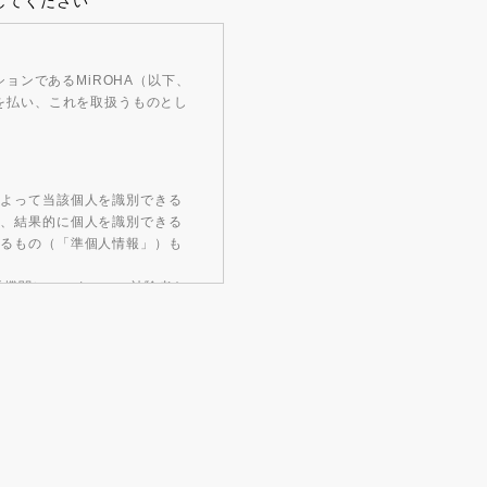
してください
ョンであるMiROHA（以下、
を払い、これを取扱うものとし
によって当該個人を識別できる
き、結果的に個人を識別できる
するもの（「準個人情報」）も
託機関）のスタッフ、被験者を