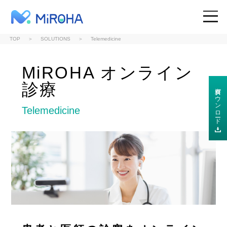
MiROHA
TOP
SOLUTIONS
Telemedicine
SITE TOP
MiROHA オンライン
診療
資料ダウンロード
WHY MiROHA
Telemedicine
SOLUTIONS
RESOURCES
TOPICS