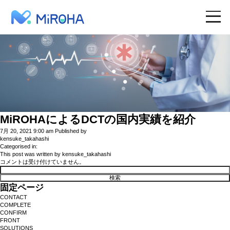
MiROHA
SITE TOP
WHY MiROHA
MiROHAによるDCTの国内実績を紹介
7月 20, 2021 9:00 am
Published by
kensuke_takahashi
SOLUTIONS
Categorised in:
This post was written by kensuke_takahashi
コメントは受け付けていません。
検
索:
RESOURCES
固定ページ
CONTACT
COMPLETE
CONFIRM
TOPICS
FRONT
SOLUTIONS