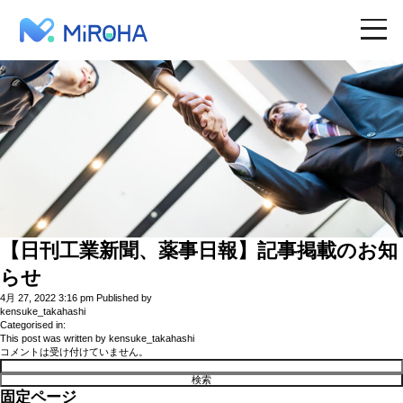
MiROHA
SITE TOP
WHY MiROHA
【日刊工業新聞、薬事日報】記事掲載のお知
SOLUTIONS
らせ
4月 27, 2022 3:16 pm
Published by
kensuke_takahashi
RESOURCES
Categorised in:
This post was written by kensuke_takahashi
コメントは受け付けていません。
検
索:
TOPICS
固定ページ